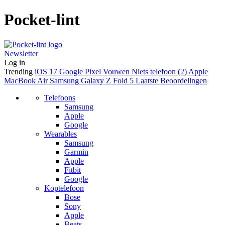
Pocket-lint
Newsletter
Log in
Trending
iOS 17
Google Pixel Vouwen
Niets telefoon (2)
Apple
MacBook Air
Samsung Galaxy Z Fold 5
Laatste Beoordelingen
Telefoons
Samsung
Apple
Google
Wearables
Samsung
Garmin
Apple
Fitbit
Google
Koptelefoon
Bose
Sony
Apple
Beats