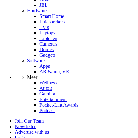
JBL
Hardware
Smart Home
Luidsprekers
TV's
Laptops
Tabletten
Camera's
Drones
Gadgets
Software
Apps
AR &amp; VR
Meer
Wellness
Auto's
Gaming
Entertainment
Pocket-Lint Awards
Podcast
Join Our Team
Newsletter
Advertise with us
Log in